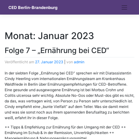
CED Berlin-Brandenburg
Monat:
Januar 2023
Folge 7 – „Ernährung bei CED“
Veröffentlicht am
27. Januar 2023
|
von
admin
In der siebten Folge „Ernährung bei CED“ sprechen wir mit Diatassistentin
Cindy Heerling vom internationalen Ernährungsteam am Krankenhaus
Waldfriede in Berlin über Ernährungsempfehlungen für CED-Betroffene.
Eine gesunde und ausgewogene Ernährung ist bei Morbus Crohn und
Colitis ulcerosa sehr wichtig. Absolute No-Gos oder Must-dos gibt es nicht,
da das, was vertragen wird, von Person zu Person sehr unterschiedlich ist.
Cindy empfiehlt eine „bunte Vielfalt“ auf dem Teller. Was sie damit meint
und was sie sonst noch aus ihrem spannenden Berufsalltag zu berichten
weiß, erfahrt ihr in dieser Folge.
++ Tipps & Empfehlung zur Ernährung für den Umgang mit der CED ++
Ernährung im Schub & in der Remission, Unverträglichkeiten ++
Mangelernährung & Nahrungsergänzungsmittel