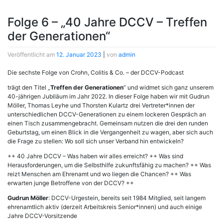
Folge 6 – „40 Jahre DCCV – Treffen
der Generationen“
Veröffentlicht am
12. Januar 2023
|
von
admin
Die sechste Folge von Crohn, Colitis & Co. – der DCCV-Podcast
trägt den Titel „
Treffen der Generationen
“ und widmet sich ganz unserem
40-jährigen Jubiläum im Jahr 2022. In dieser Folge haben wir mit Gudrun
Möller, Thomas Leyhe und Thorsten Kulartz drei Vertreter*innen der
unterschiedlichen DCCV-Generationen zu einem lockeren Gespräch an
einen Tisch zusammengebracht. Gemeinsam nutzen die drei den runden
Geburtstag, um einen Blick in die Vergangenheit zu wagen, aber sich auch
die Frage zu stellen: Wo soll sich unser Verband hin entwickeln?
++ 40 Jahre DCCV – Was haben wir alles erreicht? ++ Was sind
Herausforderungen, um die Selbsthilfe zukunftsfähig zu machen? ++ Was
reizt Menschen am Ehrenamt und wo liegen die Chancen? ++ Was
erwarten junge Betroffene von der DCCV? ++
Gudrun Möller
: DCCV-Urgestein, bereits seit 1984 Mitglied, seit langem
ehrenamtlich aktiv (derzeit Arbeitskreis Senior*innen) und auch einige
Jahre DCCV-Vorsitzende