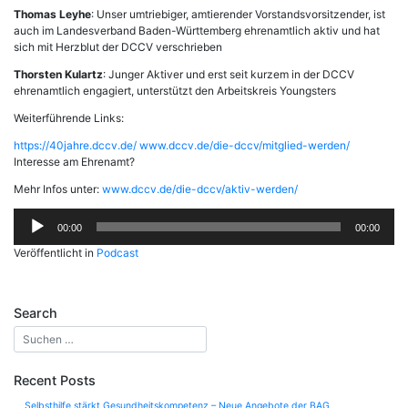
Thomas Leyhe
: Unser umtriebiger, amtierender Vorstandsvorsitzender, ist
auch im Landesverband Baden-Württemberg ehrenamtlich aktiv und hat
sich mit Herzblut der DCCV verschrieben
Thorsten Kulartz
: Junger Aktiver und erst seit kurzem in der DCCV
ehrenamtlich engagiert, unterstützt den Arbeitskreis Youngsters
Weiterführende Links:
https://40jahre.dccv.de/
www.dccv.de/die-dccv/mitglied-werden/
Interesse am Ehrenamt?
Mehr Infos unter:
www.dccv.de/die-dccv/aktiv-werden/
Audio-
00:00
00:00
Player
Veröffentlicht in
Podcast
Search
Recent Posts
Selbsthilfe stärkt Gesundheitskompetenz – Neue Angebote der BAG