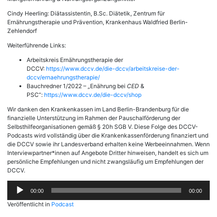
Cindy Heerling: Diätassistentin, B.Sc. Diätetik, Zentrum für
Ernährungstherapie und Prävention, Krankenhaus Waldfried Berlin-
Zehlendorf
Weiterführende Links:
Arbeitskreis Ernährungstherapie der
DCCV:
https://www.dccv.de/die-dccv/arbeitskreise-der-
dccv/ernaehrungstherapie/
Bauchredner 1/2022 – „Enährung bei
CED
&
PSC“:
https://www.dccv.de/die-dccv/shop
Wir danken den Krankenkassen im Land Berlin-Brandenburg für die
finanzielle Unterstützung im Rahmen der Pauschalförderung der
Selbsthilfeorganisationen gemäß § 20h SGB V. Diese Folge des DCCV-
Podcasts wird vollständig über die Krankenkassenförderung finanziert und
die DCCV sowie ihr Landesverband erhalten keine Werbeeinnahmen. Wenn
Interviewpartner*innen auf Angebote Dritter hinweisen, handelt es sich um
persönliche Empfehlungen und nicht zwangsläufig um Empfehlungen der
DCCV.
Audio-
00:00
00:00
Player
Veröffentlicht in
Podcast